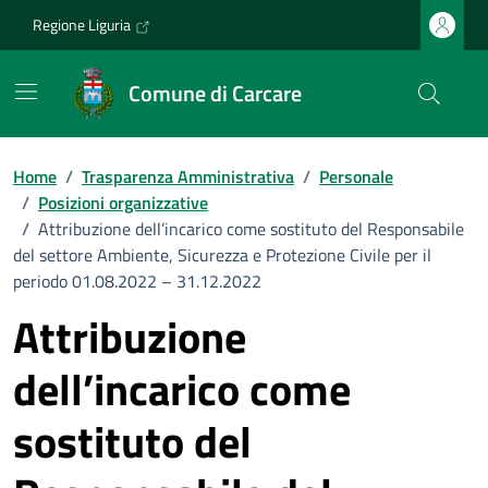
Vai ai contenuti
Vai al footer
Regione Liguria
Comune di Carcare
Home
/
Trasparenza Amministrativa
/
Personale
/
Posizioni organizzative
/
Attribuzione dell’incarico come sostituto del Responsabile
del settore Ambiente, Sicurezza e Protezione Civile per il
periodo 01.08.2022 – 31.12.2022
Attribuzione
dell’incarico come
sostituto del