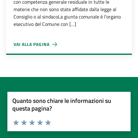
con competenza generale residuale in tutte le
materie che non sono state affidate dalla legge al
Consiglio o al sindacoLa giunta comunale è l’organo
esecutivo del Comune con […]
VAI ALLA PAGINA
GIUNTA COMUNALE
Quanto sono chiare le informazioni su
questa pagina?
Valuta da 1 a 5 stelle la pagina
Valuta 1 stelle su 5
Valuta 2 stelle su 5
Valuta 3 stelle su 5
Valuta 4 stelle su 5
Valuta 5 stelle su 5