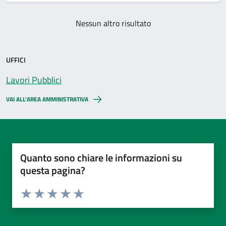
Nessun altro risultato
UFFICI
Lavori Pubblici
VAI ALL’AREA AMMINISTRATIVA
Quanto sono chiare le informazioni su
questa pagina?
Valuta da 1 a 5 stelle la pagina
Valuta 1 stelle su 5
Valuta 2 stelle su 5
Valuta 3 stelle su 5
Valuta 4 stelle su 5
Valuta 5 stelle su 5