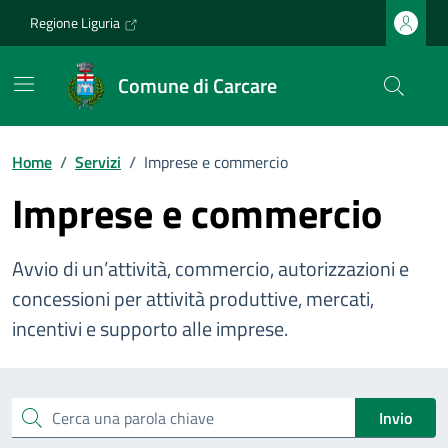
Vai ai contenuti
Vai al footer
Regione Liguria
Comune di Carcare
Home
/
Servizi
/
Imprese e commercio
Imprese e commercio
Avvio di un’attività, commercio, autorizzazioni e
concessioni per attività produttive, mercati,
incentivi e supporto alle imprese.
Esplora tutti i servizi
Cerca una parola chiave
Invio