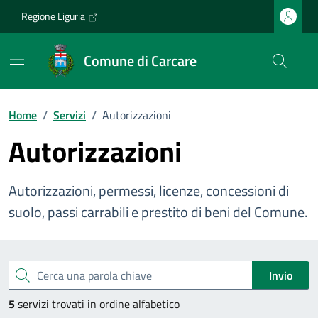
Vai ai contenuti
Vai al footer
Regione Liguria
Comune di Carcare
Home
/
Servizi
/
Autorizzazioni
Autorizzazioni
Autorizzazioni, permessi, licenze, concessioni di
suolo, passi carrabili e prestito di beni del Comune.
Esplora tutti i servizi
Cerca una parola chiave
Invio
5
servizi trovati in ordine alfabetico