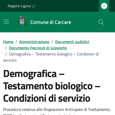
Vai ai contenuti
Vai al footer
Regione Liguria
Comune di Carcare
Home
/
Amministrazione
/
Documenti pubblici
/
Documento (tecnico) di supporto
/
Demografica – Testamento biologico – Condizioni di
servizio
Demografica –
Testamento biologico –
Condizioni di servizio
Dettagli del documento
Procedura relativa alle Disposizioni Anticipate di Trattamento