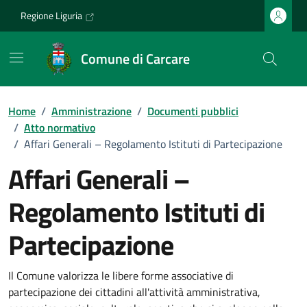
Vai ai contenuti
Vai al footer
Regione Liguria
Comune di Carcare
Home
/
Amministrazione
/
Documenti pubblici
/
Atto normativo
/
Affari Generali – Regolamento Istituti di Partecipazione
Affari Generali –
Regolamento Istituti di
Partecipazione
Dettagli del documento
Il Comune valorizza le libere forme associative di
partecipazione dei cittadini all'attività amministrativa,