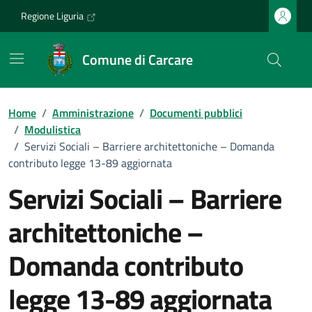
Vai ai contenuti
Vai al footer
Regione Liguria
Comune di Carcare
Home
/
Amministrazione
/
Documenti pubblici
/
Modulistica
/
Servizi Sociali – Barriere architettoniche – Domanda
contributo legge 13-89 aggiornata
Servizi Sociali – Barriere
architettoniche –
Domanda contributo
legge 13-89 aggiornata