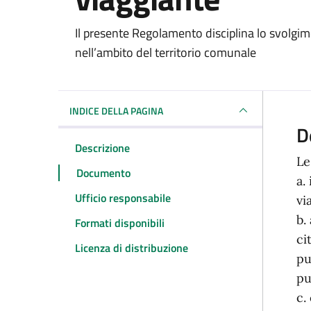
Dettagli del docum
Il presente Regolamento disciplina lo svolgime
nell’ambito del territorio comunale
INDICE DELLA PAGINA
D
Descrizione
Le
Documento
a.
Ufficio responsabile
vi
b.
Formati disponibili
ci
Licenza di distribuzione
pu
pu
c.