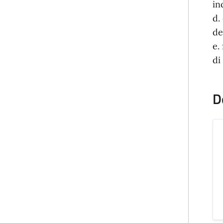
in
d.
de
e.
di
D