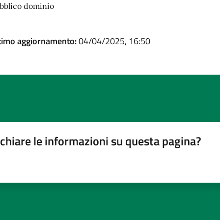
bblico dominio
timo aggiornamento:
04/04/2025, 16:50
chiare le informazioni su questa pagina?
gina
su 5
lle su 5
stelle su 5
a 5 stelle su 5