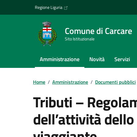
Vai ai contenuti
Vai al footer
Regione Liguria
Comune di Carcare
Sito Istituzionale
Amministrazione
Novità
Servizi
Home
/
Amministrazione
/
Documenti pubblici
Tributi – Regolam
dell’attività dell
viaggiante