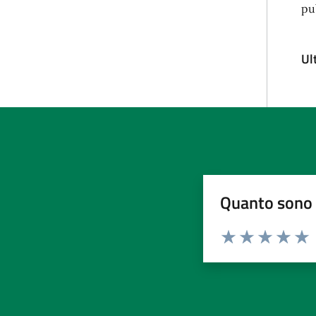
pu
Ul
Quanto sono 
Valuta da 1 a 5 stelle la pa
Valuta 1 stelle su 5
Valuta 2 stelle 
Valuta 3 ste
Valuta 4 
Valut