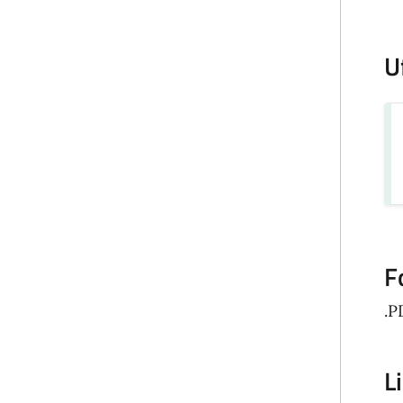
U
F
.P
L