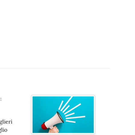
:
lieri
lio