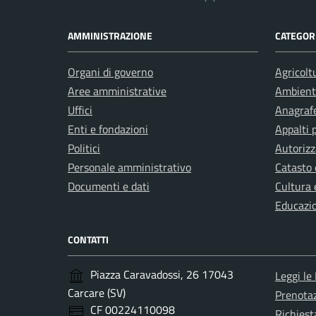
AMMINISTRAZIONE
CATEGORI
Organi di governo
Agricolt
Aree amministrative
Ambient
Uffici
Anagrafe
Enti e fondazioni
Appalti 
Politici
Autorizz
Personale amministrativo
Catasto 
Documenti e dati
Cultura 
Educazi
CONTATTI
Piazza Caravadossi, 26 17043
Leggi le
Carcare (SV)
Prenota
CF 00224110098
Richiest