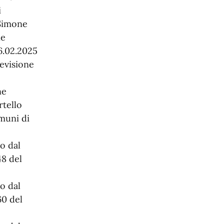
i
 Simone
ne
6.02.2025
revisione
ne
rtello
muni di
o dal
48 del
o dal
60 del