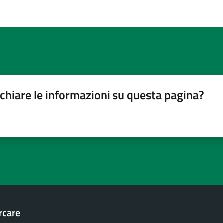
chiare le informazioni su questa pagina?
gina
su 5
lle su 5
stelle su 5
a 5 stelle su 5
rcare