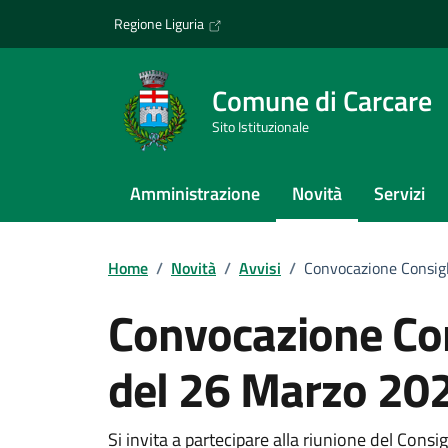
Vai ai contenuti
Vai al footer
Regione Liguria
Comune di Carcare
Sito Istituzionale
Amministrazione
Novità
Servizi
Home
/
Novità
/
Avvisi
/
Convocazione Consig
Convocazione Co
del 26 Marzo 20
Si invita a partecipare alla riunione del Consig