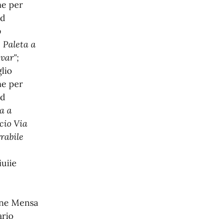
me per
ad
o
 Paleta a
var";
lio
me per
ad
a a
cio Via
rabile
uiie
ne Mensa
ario