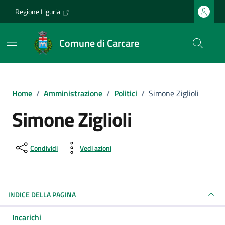
Vai ai contenuti
Vai al footer
Regione Liguria
Comune di Carcare
Home
/
Amministrazione
/
Politici
/
Simone Ziglioli
Simone Ziglioli
Condividi
Vedi azioni
INDICE DELLA PAGINA
Incarichi