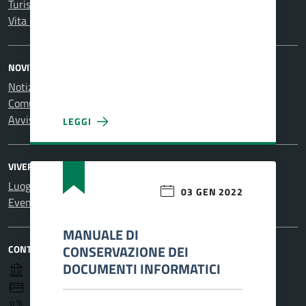
Turismo
Vita lavorativa
NOVITÀ
Notizie
Comunicati
Avvisi
LEGGI
OBIETTIVI DI ACCESSIBILITA’ ANNO 2022
VIVERE IL COMUNE
Luoghi
03 GEN 2022
Eventi
MANUALE DI
CONSERVAZIONE DEI
CONTATTI
DOCUMENTI INFORMATICI
Piazza Caravadossi, 26 17043 Carcare (SV)
CF 00224110098
+39.019.51.54.100