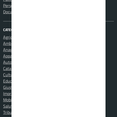
Personale amministrativo
Documenti e dati
CATEGORIE DI SERVIZIO
Agricoltura e pesca
Ambiente
Anagrafe e stato civile
Appalti pubblici
Autorizzazioni
Catasto e urbanistica
Cultura e tempo libero
Educazione e formazione
Giustizia e sicurezza pubblica
Imprese e commercio
Mobilità e trasporti
Salute, benessere e assistenza
Tributi, finanze e contravvenzioni