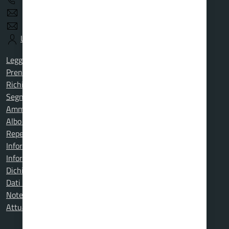
protocollo@comunecarcarecert.it
demografico1@comunecarcarecert.it
URP
Leggi le FAQ
Prenotazione appuntamento
Richiesta assistenza
Segnalazione disservizio
Amministrazione trasparente
Albo online
Repertorio d'Emergenza
Informativa privacy
Informativa cookies
Dichiarazione di accessibilità
Dati DPO
Note legali
Attuazione misure PNRR