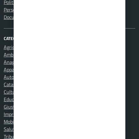
Politici
Personale amministrativo
Documenti e dati
CATEGORIE DI SERVIZIO
Agricoltura e pesca
Ambiente
Anagrafe e stato civile
Appalti pubblici
Autorizzazioni
Catasto e urbanistica
Cultura e tempo libero
Educazione e formazione
Giustizia e sicurezza pubblica
Imprese e commercio
Mobilità e trasporti
Salute, benessere e assistenza
Tributi, finanze e contravvenzioni