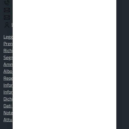
+39.019.51.54.100
protocollo@comunecarcarecert.it
demografico1@comunecarcarecert.it
URP
Leggi le FAQ
Prenotazione appuntamento
Richiesta assistenza
Segnalazione disservizio
Amministrazione trasparente
Albo online
Repertorio d'Emergenza
Informativa privacy
Informativa cookies
Dichiarazione di accessibilità
Dati DPO
Note legali
Attuazione misure PNRR