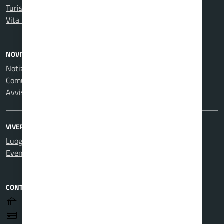
Turismo
Vita lavorativa
NOVITÀ
Notizie
Comunicati
Avvisi
VIVERE IL COMUNE
Luoghi
Eventi
CONTATTI
Piazza Caravadossi, 26 17043 Carcare (SV)
CF 00224110098