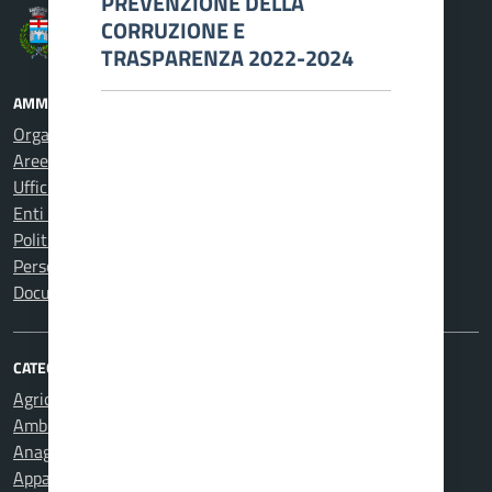
PREVENZIONE DELLA
CORRUZIONE E
Comune di Carcare
TRASPARENZA 2022-2024
AMMINISTRAZIONE
Organi di governo
Aree amministrative
Uffici
Enti e fondazioni
Politici
Personale amministrativo
Documenti e dati
CATEGORIE DI SERVIZIO
Agricoltura e pesca
Ambiente
Anagrafe e stato civile
Appalti pubblici