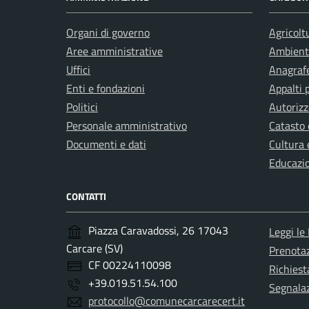
Organi di governo
Agricolt
Aree amministrative
Ambient
Uffici
Anagrafe
Enti e fondazioni
Appalti 
Politici
Autorizz
Personale amministrativo
Catasto 
Documenti e dati
Cultura 
Educazi
CONTATTI
Piazza Caravadossi, 26 17043
Leggi le
Carcare (SV)
Prenota
CF 00224110098
Richiest
+39.019.51.54.100
Segnalaz
protocollo@comunecarcarecert.it