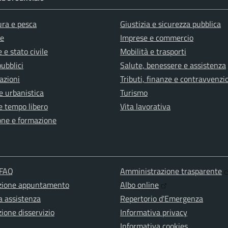
ura e pesca
Giustizia e sicurezza pubblica
e
Imprese e commercio
 e stato civile
Mobilità e trasporti
pubblici
Salute, benessere e assistenza
azioni
Tributi, finanze e contravvenzi
e urbanistica
Turismo
e tempo libero
Vita lavorativa
one e formazione
 FAQ
Amministrazione trasparente
zione appuntamento
Albo online
a assistenza
Repertorio d'Emergenza
ione disservizio
Informativa privacy
Informativa cookies