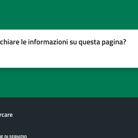
chiare le informazioni su questa pagina?
gina
su 5
lle su 5
stelle su 5
a 5 stelle su 5
rcare
E DI SERVIZIO